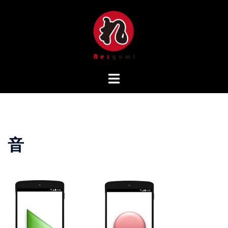
コ
ン
テ
ン
ツ
へ
ス
キ
ッ
プ
音